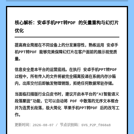
核心解析：安卓手机PPT转PDF 的矢量重构与幻灯片
优化
提高商业简报在不同设备上的分发兼容性，熟练运用 安卓手
机PPT转PDF 能够完美保障幻灯片在客户面前的展示视觉质
量。
信息安全是本平台的运营底线。在执行 安卓手机PPT转PDF
过程中，所有传入的文件将被完全隔离投递在系统内存沙箱
内，出库交付后即触发物理销毁，拒绝任何数据常驻存储。
当面临扫描版行业白皮书时，建议开启本平台的“AI智能语义
段落聚拢”功能，它可以自动将 PDF 中散落的无序文本框合
并为连贯长段落，极大简化 苹果手机PPT转PDF 后的改写工
作。
更新时间：2026-08-07 / 节点识别码：SYS_P2P_f868a8