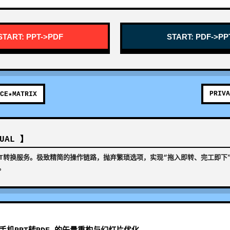
START: PPT->PDF
START: PDF->PP
PRIVA
CE★MATRIX
NUAL 】
PPT转换服务。极致精简的操作链路，抛弃繁琐选项，实现“拖入即转、完工即下
。