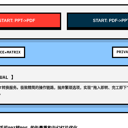
START: PPT->PDF
START: PDF->PP
PRIVA
CE★MATRIX
NUAL 】
PPT转换服务。极致精简的操作链路，抛弃繁琐选项，实现“拖入即转、完工即下
。