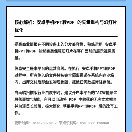
核心解析：安卓手机PPT转PDF 的矢量重构与幻灯片
优化
提高商业简报在不同设备上的分发兼容性，熟练运用 安卓手
机PPT转PDF 能够完美保障幻灯片在客户面前的展示视觉质
量。
信息安全是本平台的运营底线。在执行 安卓手机PPT转PDF
过程中，所有传入的文件将被完全隔离投递在系统内存沙箱
内，出库交付后即触发物理销毁，拒绝任何数据常驻存储。
当面临扫描版行业白皮书时，建议开启本平台的“AI智能语义
段落聚拢”功能，它可以自动将 PDF 中散落的无序文本框合
并为连贯长段落，极大简化 苹果手机PPT转PDF 后的改写工
作。
更新时间：2026-08-07 / 节点识别码：SYS_P2P_f868a8