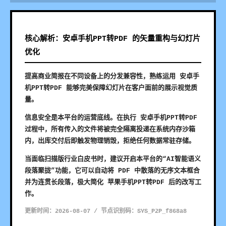
核心解析：安卓手机PPT转PDF 的矢量重构与幻灯片
优化
提高商业简报在不同设备上的分发兼容性，熟练运用 安卓手
机PPT转PDF 能够完美保障幻灯片在客户面前的展示视觉质
量。
信息安全是本平台的运营底线。在执行 安卓手机PPT转PDF
过程中，所有传入的文件将被完全隔离投递在系统内存沙箱
内，出库交付后即触发物理销毁，拒绝任何数据常驻存储。
当面临扫描版行业白皮书时，建议开启本平台的“AI智能语义
段落聚拢”功能，它可以自动将 PDF 中散落的无序文本框合
并为连贯长段落，极大简化 苹果手机PPT转PDF 后的改写工
作。
更新时间：2026-08-07 / 节点识别码：SYS_P2P_f868a8